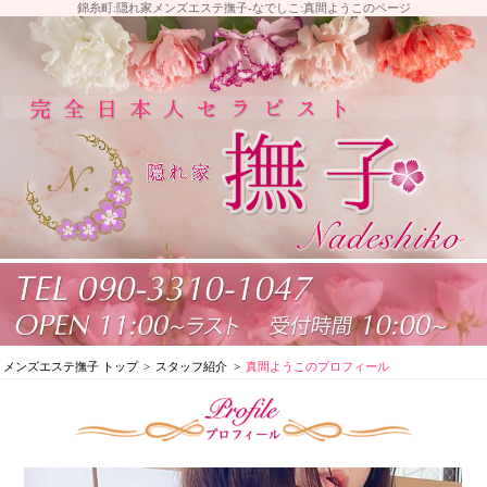
錦糸町:隠れ家メンズエステ撫子-なでしこ:真間ようこのページ
メンズエステ撫子 トップ
スタッフ紹介
真間ようこのプロフィール